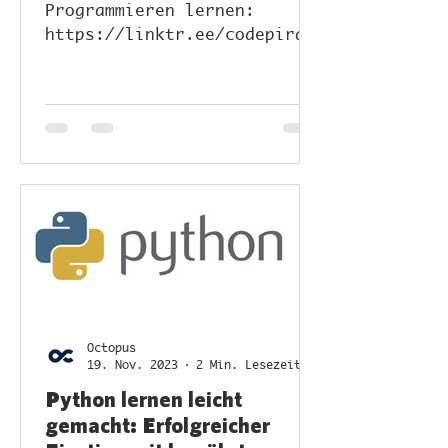
Programmieren lernen:
https://linktr.ee/codepirat
e So fügst du deiner App
eine Kamerafunktion mit
SwiftUI hinzu Die...
Octopus
19. Nov. 2023
2 Min. Lesezeit
Python lernen leicht
gemacht: Erfolgreicher