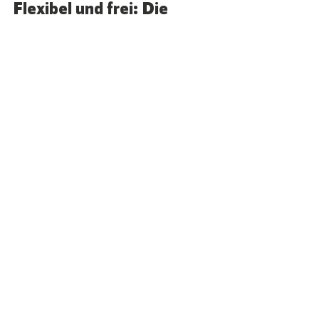
Flexibel und frei: Die 
Arbeitswelt der 
Softwareentwickler
Softwareentwickler
Arbeitswelt
Freiheit
Flexibilität
Blog
Alle ansehen
Aktuelle Beiträge