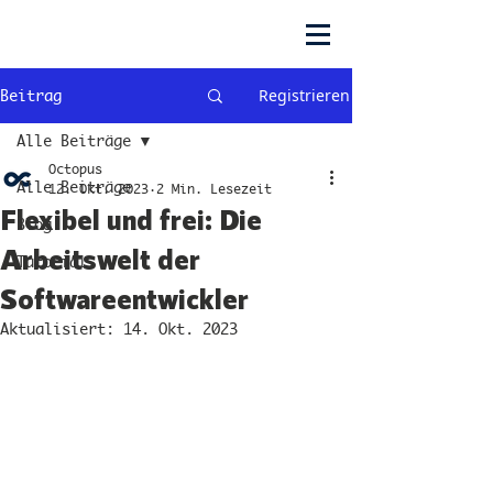
Registrieren
Beitrag
Alle Beiträge
Octopus
Alle Beiträge
12. Okt. 2023
2 Min. Lesezeit
Flexibel und frei: Die
Blog
Arbeitswelt der
Tutorial
Softwareentwickler
Aktualisiert:
14. Okt. 2023