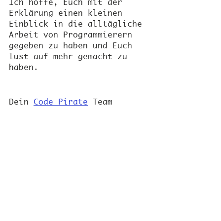
Ich hoffe, Euch mit der 
Erklärung einen kleinen 
Einblick in die alltägliche 
Arbeit von Programmierern 
gegeben zu haben und Euch 
lust auf mehr gemacht zu 
haben.
Dein 
Code Pirate
 Team
Verpasse keinen Blogeintrag 
mehr! Folge dafür einfach 
unserer 
Instagram
 oder
Facebook
 Seite ✅
Schau dir auch unsere  
iOS
und 
Android
 App zum 
Programmieren lernen an. 