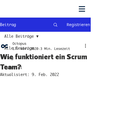
Registrieren
Beitrag
Alle Beiträge
Octopus
Alle Beiträge
17. Nov. 2020
3 Min. Lesezeit
Wie funktioniert ein Scrum
Blog
Team?
Tutorial
Aktualisiert:
9. Feb. 2022