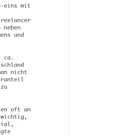
u-eins mit 
Freelancer 
h neben 
mens und 
i ca. 
tschland 
man nicht 
eranteil 
 zu 
ten oft an 
 wichtig, 
rial, 
ngte 