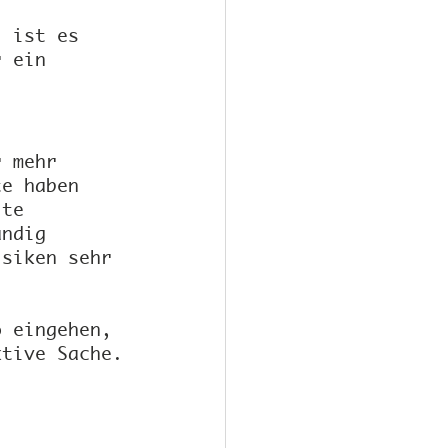
i ist es 
r ein 
r mehr 
te haben 
lte 
ändig 
isiken sehr 
o eingehen, 
ktive Sache.