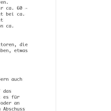
ren.
er ca. 60 - 
gt bei ca. 
at 
on ca. 
ktoren, die 
aben, etwas 
bern auch 
f das 
t es für 
 oder an 
m Abschuss 