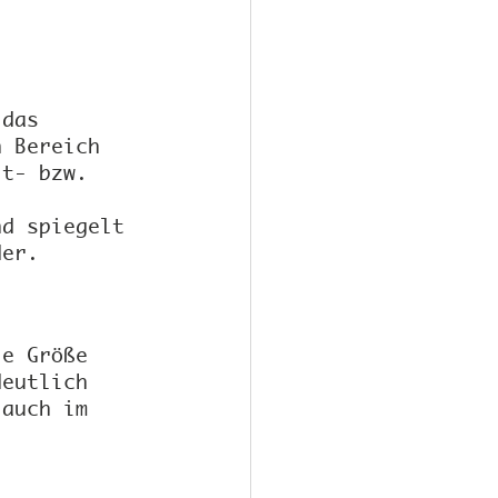
 das 
n Bereich 
it- bzw. 
nd spiegelt 
der.
ie Größe 
deutlich 
 auch im 