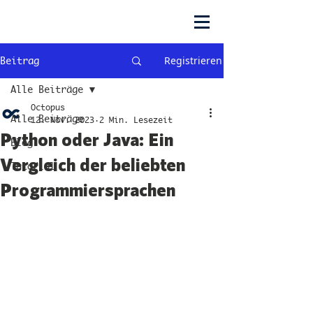
Registrieren
Beitrag
Alle Beiträge
Octopus
Alle Beiträge
12. Nov. 2023
2 Min. Lesezeit
Python oder Java: Ein
Blog
Vergleich der beliebten
Tutorial
Programmiersprachen