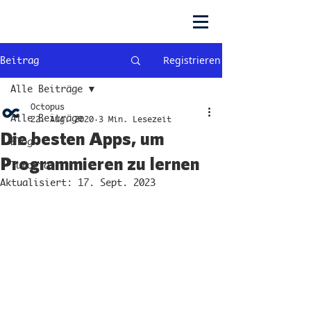
Registrieren
Beitrag
Alle Beiträge
Octopus
Alle Beiträge
22. Aug. 2020
3 Min. Lesezeit
Die besten Apps, um
Blog
Programmieren zu lernen
Tutorial
Aktualisiert:
17. Sept. 2023