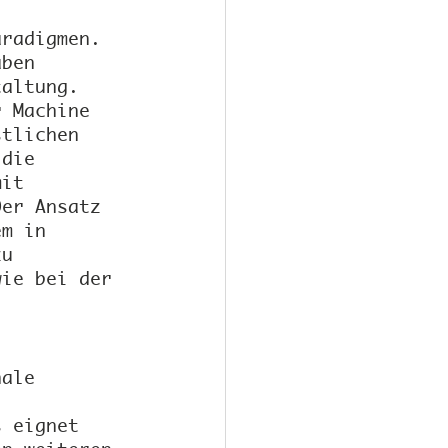
aradigmen. 
aben 
taltung. 
r Machine 
stlichen 
 die 
mit 
Der Ansatz 
em in 
zu 
wie bei der 
nale 
s eignet 