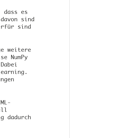
, dass es 
 davon sind 
erfür sind 
ge weitere 
ise NumPy 
 Dabei 
Learning. 
ungen 
 ML-
ell 
eg dadurch 