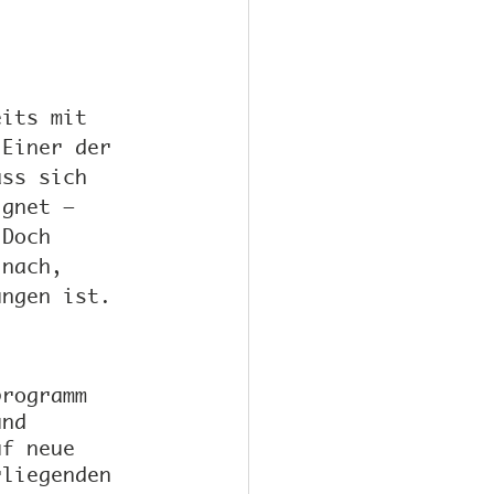
eits mit 
 Einer der 
ass sich 
ignet – 
 Doch 
 nach, 
ungen ist.
programm 
und 
uf neue 
rliegenden 