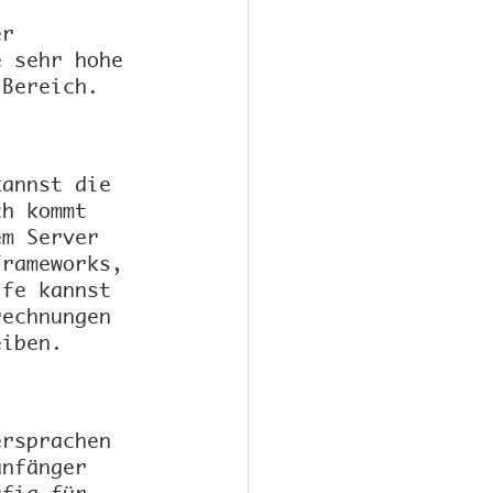
 
er 
e sehr hohe 
 Bereich.
kannst die 
ch kommt 
em Server 
Frameworks, 
lfe kannst 
rechnungen 
eiben.
ersprachen 
anfänger 