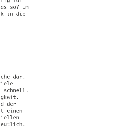
ufig für 
das so? Um 
ck in die 
ache dar. 
viele 
e schnell. 
igkeit. 
nd der 
lt einen 
ziellen 
deutlich. 