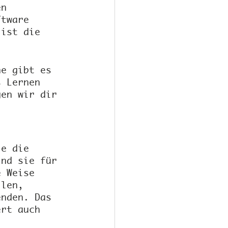
en 
ftware 
 ist die 
he gibt es 
s Lernen 
gen wir dir 
ie die 
ind sie für 
e Weise 
llen, 
enden. Das 
ert auch 