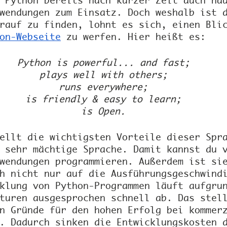
 Python bereits nach kurzer Zeit auch hä
wendungen zum Einsatz. Doch weshalb ist 
rauf zu finden, lohnt es sich, einen Bli
on-Webseite
 zu werfen. Hier heißt es:
Python is powerful... and fast;
plays well with others;
runs everywhere;
is friendly & easy to learn;
is Open.
ellt die wichtigsten Vorteile dieser Spr
 sehr mächtige Sprache. Damit kannst du 
wendungen programmieren. Außerdem ist si
h nicht nur auf die Ausführungsgeschwind
klung von Python-Programmen läuft aufgru
turen ausgesprochen schnell ab. Das stel
n Gründe für den hohen Erfolg bei kommer
. Dadurch sinken die Entwicklungskosten 