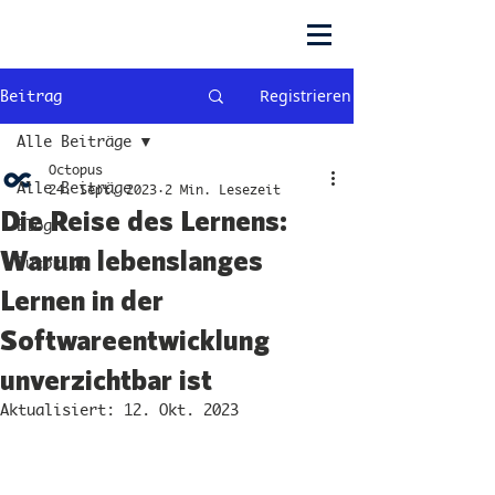
Registrieren
Beitrag
Alle Beiträge
Octopus
Alle Beiträge
24. Sept. 2023
2 Min. Lesezeit
Die Reise des Lernens:
Blog
Warum lebenslanges
Tutorial
Lernen in der
Softwareentwicklung
unverzichtbar ist
Aktualisiert:
12. Okt. 2023