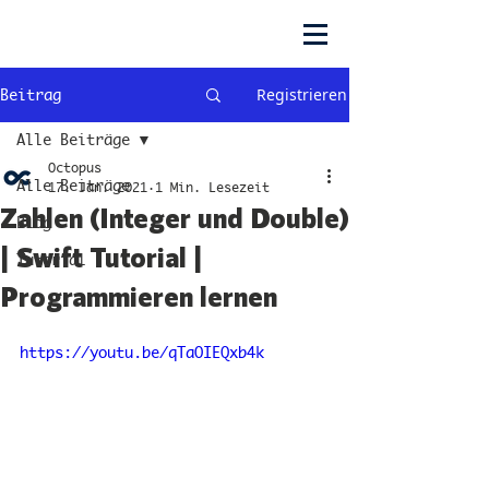
Registrieren
Beitrag
Alle Beiträge
Octopus
Alle Beiträge
17. Jan. 2021
1 Min. Lesezeit
Zahlen (Integer und Double)
Blog
| Swift Tutorial |
Tutorial
Programmieren lernen
https://youtu.be/qTaOIEQxb4k