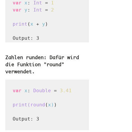
var
x
:
Int
= 
1
var
y
:
Int
 = 
2
print
(
x 
+
 y
)

Output: 
3
Zahlen runden: Dafür wird 
die Funktion "round" 
verwendet.
var
x
:
Double
= 
3.41
print(round
(
x)
)

Output:
 3