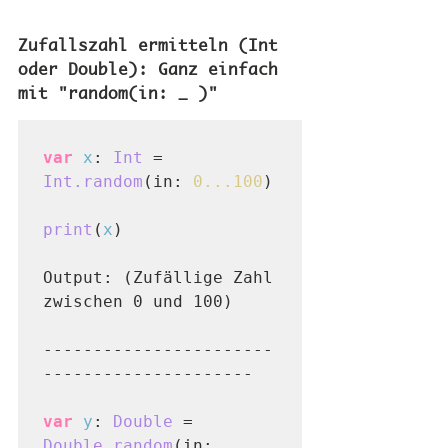
Zufallszahl ermitteln (Int 
oder Double): Ganz einfach 
mit "random(in: _ )"
var
x
:
Int
= 
Int.random
(in:
 0...100
)
print
(
x
)

Output:
 (Zufällige Zahl 
zwischen 0 und 100)
-----------------------
---------------------

var
y
:
Double
= 
Double.random
(in: