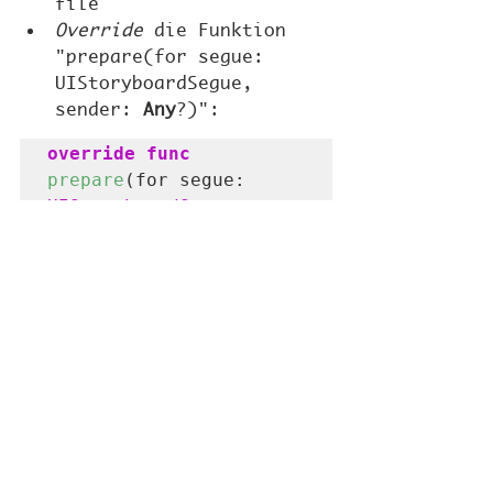
file
Override
 die Funktion 
"prepare(for segue: 
UIStoryboardSegue, 
sender: 
Any
?)":
override func
prepare
(for segue: 
UIStoryboardSegue
, 
sender: 
Any
?){

let
 viewController2 
= segue.
destination
as
? 
ViewController2
if
inputTextField.text == 
nil
 {

viewController2?.
text
 = 
"No Text"