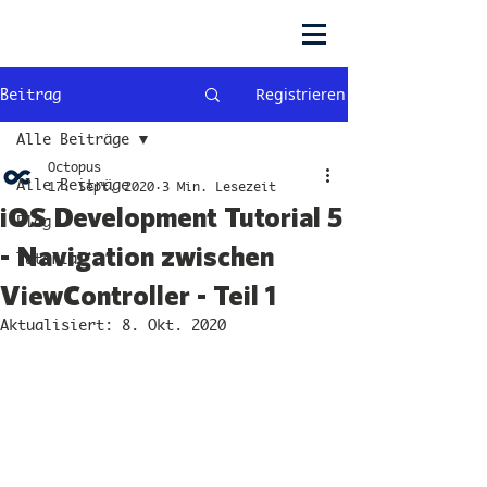
Registrieren
Beitrag
Alle Beiträge
Octopus
Alle Beiträge
17. Sept. 2020
3 Min. Lesezeit
iOS Development Tutorial 5
Blog
- Navigation zwischen
Tutorial
ViewController - Teil 1
Aktualisiert:
8. Okt. 2020