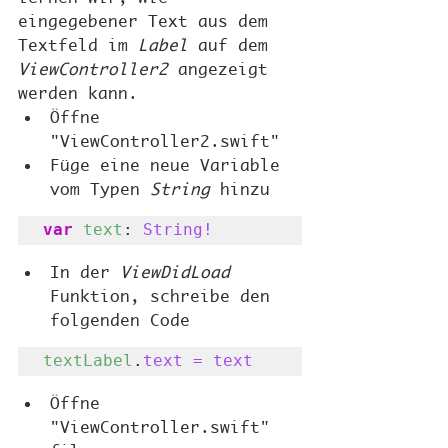
eingegebener Text aus dem 
Textfeld im 
Label
 auf dem 
ViewController2
 angezeigt 
werden kann. 
Öffne 
"ViewController2.swift" 
Füge eine neue Variable 
vom Typen 
String
 hinzu
var
text
: 
String!
In der 
ViewDidLoad
Funktion, schreibe den 
folgenden Code
textLabel
.
text = text
Öffne 
"ViewController.swift" 