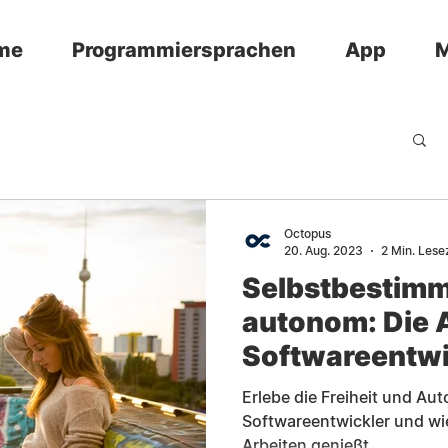
me
Programmiersprachen
App
M
Octopus
20. Aug. 2023
2 Min. Lese
Selbstbestimm
autonom: Die A
Softwareentwi
Erlebe die Freiheit und Au
Softwareentwickler und wi
Arbeiten genießt.