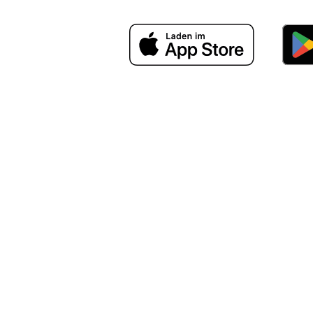
admin@octopus ~ curl -O
https
admin@octopus ~ curl -O
https