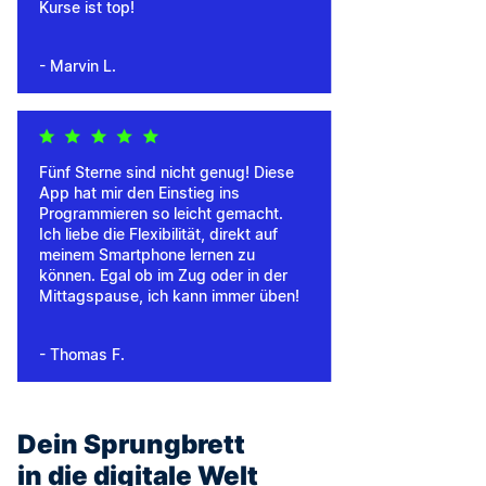
Kurse ist top!
- Marvin L.
Fünf Sterne sind nicht genug! Diese
App hat mir den Einstieg ins
Programmieren so leicht gemacht.
Ich liebe die Flexibilität, direkt auf
meinem Smartphone lernen zu
können. Egal ob im Zug oder in der
Mittagspause, ich kann immer üben!
- Thomas F.
Dein Sprungbrett
in die digitale Welt