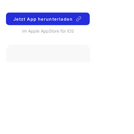
Jetzt App herunterladen
Im Apple AppStore für iOS
Tolle App + super Kundendienst
Habe vor kurzem damit angefangen
Python
programmieren zu lernen und
die App ist sehr praktisch.
iPhone user 1122
Dezember 19, 2024